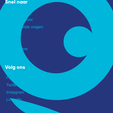
Snel naar
Diensten
Wij zijn er voor
Veelgestelde vragen
Updates
Contact
Odin Online
Volg ons
Facebook
Twitter
Instagram
LinkedIn