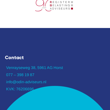
Contact
Venrayseweg 38, 5961 AG Horst
077 – 398 19 87
info@odin-adviseurs.nl
KVK: 76206696