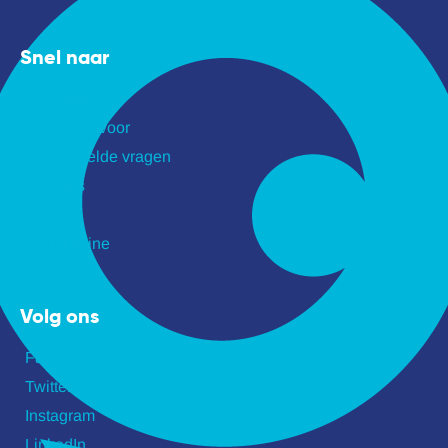
Snel naar
Diensten
Wij zijn er voor
Veelgestelde vragen
Updates
Contact
Odin Online
Volg ons
Facebook
Twitter
Instagram
LinkedIn