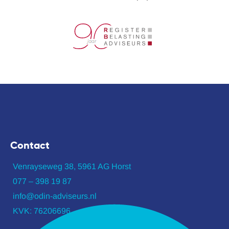
Contact
Venrayseweg 38, 5961 AG Horst
077 – 398 19 87
info@odin-adviseurs.nl
KVK: 76206696